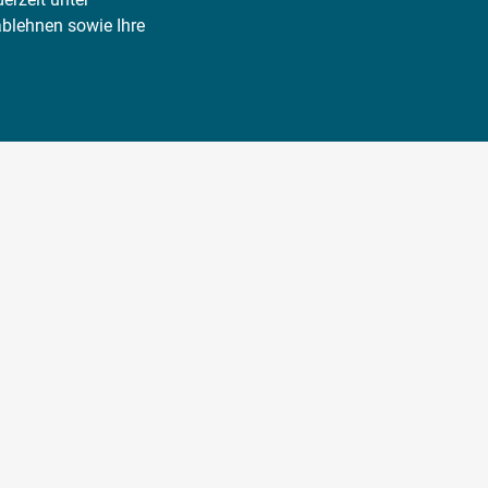
ablehnen sowie Ihre
WERKSTATT
ÄHE
FINDEN!