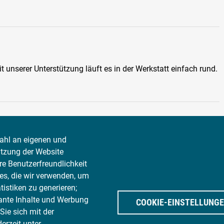
 unserer Unterstützung läuft es in der Werkstatt einfach rund.
ahl an eigenen und
ätze mit diesem Tool kalkulieren.
utzung der Website
ere Benutzerfreundlichkeit
enauftragscheck.de
geladen. Bitte beachten Sie, dass hierbei Ihre persönlichen Daten
es, die wir verwenden, um
Sie der Datenerhebung zu. Weitere Informationen finden Sie unter
Datenschutz
.
istiken zu generieren;
ante Inhalte und Werbung
COOKIE-EINSTELLUNG
ie sich mit der
erzeit unter