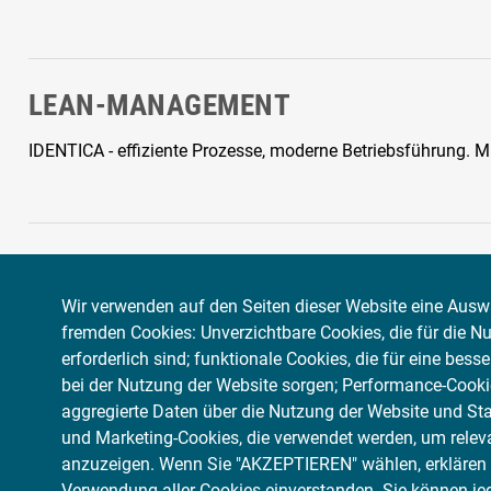
LEAN-MANAGEMENT
IDENTICA - effiziente Prozesse, moderne Betriebsführung. Mit
FLEETHUB-RECHNER
Wir verwenden auf den Seiten dieser Website eine Ausw
Partnerbetriebe können Ihre Fleethub- Stundenverrechnungss
fremden Cookies: Unverzichtbare Cookies, die für die N
erforderlich sind; funktionale Cookies, die für eine bess
Mit dem Klick auf die nachfolgende Schaltfläche wird ein Iframe vom Betreiber
flott
bei der Nutzung der Website sorgen; Performance-Cooki
erfasst und gesammelt werden können. Mit dem Klick auf die Schaltfläche stimmen 
aggregierte Daten über die Nutzung der Website und Stat
und Marketing-Cookies, die verwendet werden, um relev
ZUM FLEETHUB RECHNER
anzuzeigen. Wenn Sie "AKZEPTIEREN" wählen, erklären S
Verwendung aller Cookies einverstanden. Sie können jed