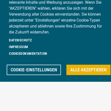
Lackierarbeiten
relevante Inhalte und Werbung anzuzeigen. Wenn Sie
"AKZEPTIEREN" wählen, erklären Sie sich mit der
Verwendung aller Cookies einverstanden. Sie können
Hagelreparaturen
jederzeit unter "Einstellungen" einzelne Cookie-Typen
akzeptieren und ablehnen sowie Ihre Zustimmung für
Glas-Reparatur
die Zukunft widerrufen.
Kleinschadenreparatur
DATENSCHUTZ
IMPRESSUM
Reifenservice
COOKIEDOKUMENTATION
Klimaservice
COOKIE-EINSTELLUNGEN
ALLE AKZEPTIEREN
Mechanik
Fahrzeugbeschriftung
Fahrzeugdesinfektion