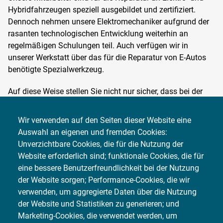
Hybridfahrzeugen speziell ausgebildet und zertifiziert.
Dennoch nehmen unsere Elektromechaniker aufgrund der
rasanten technologischen Entwicklung weiterhin an
regelmäßigen Schulungen teil. Auch verfügen wir in
unserer Werkstatt über das für die Reparatur von E-Autos
benötigte Spezialwerkzeug.
Auf diese Weise stellen Sie nicht nur sicher, dass bei der
Reparatur und Wartung alle Garantieansprüche bestehen
bleiben, sondern Sie erhalten zudem von unserer
Wir verwenden auf den Seiten dieser Website eine
zertifizierten Werkstatt einen einwandfrei fachkundigen
Auswahl an eigenen und fremden Cookies:
Service.
Unverzichtbare Cookies, die für die Nutzung der
Website erforderlich sind; funktionale Cookies, die für
eine bessere Benutzerfreundlichkeit bei der Nutzung
LEISTUNGEN
der Website sorgen; Performance-Cookies, die wir
verwenden, um aggregierte Daten über die Nutzung
Unfallinstandsetzungen
der Website und Statistiken zu generieren; und
Marketing-Cookies, die verwendet werden, um