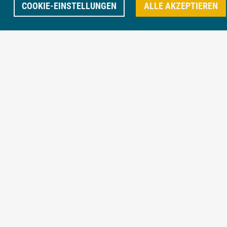
Kundensegment abzugleichen.
COOKIE-EINSTELLUNGEN
ALLE AKZEPTIEREN