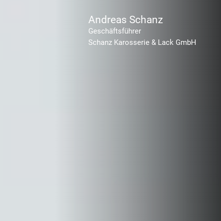
Andreas Schanz
Geschäftsführer
Schanz Karosserie & Lack GmbH