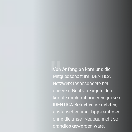
Von Anfang an kam uns die
Mitgliedschaft im IDENTICA
Netzwerk insbesondere bei
unserem Neubau zugute. Ich
konnte mich mit anderen großen
IDENTICA Betrieben vernetzten,
austauschen und Tipps einholen,
ohne die unser Neubau nicht so
grandios geworden wäre.