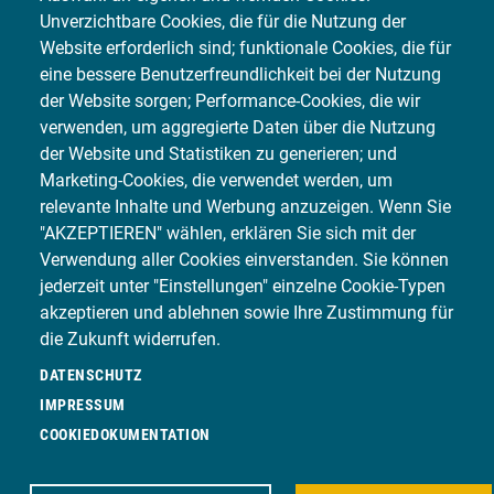
Unverzichtbare Cookies, die für die Nutzung der
WIR SIND UNTER STROM!
Website erforderlich sind; funktionale Cookies, die für
eine bessere Benutzerfreundlichkeit bei der Nutzung
der Website sorgen; Performance-Cookies, die wir
Eine Vielzahl an IDENTICA Betrieben haben wir bereits auf
verwenden, um aggregierte Daten über die Nutzung
dem Weg zu einer fachgerechten E-Qualifizierung begleitet.
der Website und Statistiken zu generieren; und
Als Ansprechpartner für E-Mobilität bieten wir Ihnen die
Marketing-Cookies, die verwendet werden, um
fachliche Beratung und Unterstützung, die Sie als
relevante Inhalte und Werbung anzuzeigen. Wenn Sie
Werkstatt benötigen. Vom benötigten Equipment, über
"AKZEPTIEREN" wählen, erklären Sie sich mit der
Mitarbeiterschulungen und Werkstatt Seminare bis hin zu
Verwendung aller Cookies einverstanden. Sie können
Arbeitsschutzvorgaben.
jederzeit unter "Einstellungen" einzelne Cookie-Typen
Um die Aufmerksamkeit von Fuhrparks, Leasinggebern und
akzeptieren und ablehnen sowie Ihre Zustimmung für
Versicherern ab sofort noch stärker auf Ihren Betrieb zu
die Zukunft widerrufen.
lenken, können Sie als IDENTICA Partner exklusiv die
DATENSCHUTZ
Webplattform RepScore.net™ nutzen. Dadurch lassen sich
IMPRESSUM
gezielt neue Kooperationen mit Großkunden vereinbaren.
COOKIEDOKUMENTATION
Das Programm unterstützt Betriebe dabei, ihre Angebote
effektiv mit Anfragen von Auftraggebern aus dem