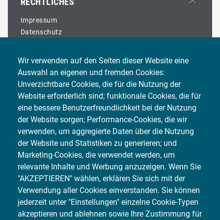
RECHTLICHES
THG-Prämie
FAQ
Fahrzeugbeschriftung
Seminare
Impressum
Fahrzeugdesinfektion
Karriere
Datenschutz
Elektro-/ Hybridfahrzeuge
Partner werden
Gender-Hinweis
Hol- und Bring-Service
Vorteile für Partnerbetriebe
Fahrzeug An- und Verkauf
Wir verwenden auf den Seiten dieser Website eine
Partner-Login
Fahrzeugaufbereitung
Auswahl an eigenen und fremden Cookies:
Karosserie- und Fahrzeugbau
Unverzichtbare Cookies, die für die Nutzung der
Weitere Leistungen
JETZT TERMIN
Website erforderlich sind; funktionale Cookies, die für
VEREINBAREN!
eine bessere Benutzerfreundlichkeit bei der Nutzung
der Website sorgen; Performance-Cookies, die wir
In einer unserer IDENTICA-Partnerwerkstätten.
verwenden, um aggregierte Daten über die Nutzung
der Website und Statistiken zu generieren; und
Marketing-Cookies, die verwendet werden, um
WERKSTATT FINDEN
relevante Inhalte und Werbung anzuzeigen. Wenn Sie
"AKZEPTIEREN" wählen, erklären Sie sich mit der
Verwendung aller Cookies einverstanden. Sie können
jederzeit unter "Einstellungen" einzelne Cookie-Typen
akzeptieren und ablehnen sowie Ihre Zustimmung für
¹ Die Hauptuntersuchung wird durch amtlich anerkannte
Prüforganisationen durchgeführt.