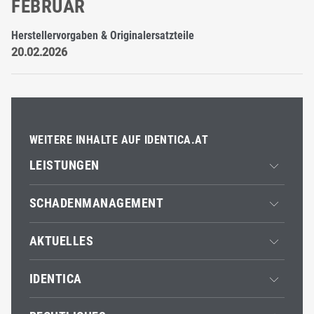
FEBRUAR
Herstellervorgaben & Originalersatzteile
20.02.2026
WEITERE INHALTE AUF IDENTICA.AT
HAUPTNAVIGATION
LEISTUNGEN
Unfallinstandsetzungen
SCHADENMANAGEMENT
Lackierarbeiten
Hagelreparaturen
Autohäuser
AKTUELLES
Glas-Reparatur
Flotte & Fuhrpark
Kleinschadenreparatur
Leasing
Informationen
Reifenservice
IDENTICA
Versicherung
Partnerschaften
Klimaservice
CO2 Ausgleich
Werkstätten
Mechanik