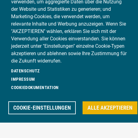
verwenden, um aggregierte Daten über die Nutzung
Anfragen.
der Website und Statistiken zu generieren; und
Marketing-Cookies, die verwendet werden, um
Öffentlichkeitsarbeit und Marketing:
In diesem
relevante Inhalte und Werbung anzuzeigen. Wenn Sie
Schwerpunkt lernst du, wie das Unternehmen nach
"AKZEPTIEREN" wählen, erklären Sie sich mit der
außen hin optimal repräsentiert wird und wie
Verwendung aller Cookies einverstanden. Sie können
Marketingmaßnahmen geplant und umgesetzt
jederzeit unter "Einstellungen" einzelne Cookie-Typen
werden.
akzeptieren und ablehnen sowie Ihre Zustimmung für
die Zukunft widerrufen.
Kaufmännische Steuerung und Kontrolle:
Mit dieser
DATENSCHUTZ
Spezialisierung beschäftigst du dich mehr mit dem
IMPRESSUM
Bereich Finanzbuchhaltung und lernst alles über die
COOKIEDOKUMENTATION
Grundlagen der Buchhaltung. Dazu gehört das
Erfassen von Belegen, das Führen von Konten,
Kostenkalkulation und das Erstellen von
COOKIE-EINSTELLUNGEN
ALLE AKZEPTIEREN
Finanzberichten. Auch die Bearbeitung von
Rechnungen und die Zahlungsabwicklung gehören
dazu.