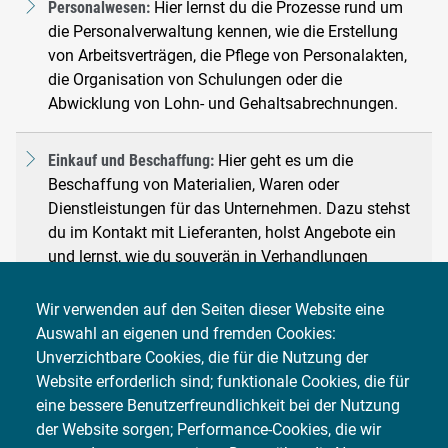
Personalwesen:
Hier lernst du die Prozesse rund um
die Personalverwaltung kennen, wie die Erstellung
von Arbeitsverträgen, die Pflege von Personalakten,
die Organisation von Schulungen oder die
Abwicklung von Lohn- und Gehaltsabrechnungen.
Einkauf und Beschaffung:
Hier geht es um die
Beschaffung von Materialien, Waren oder
Dienstleistungen für das Unternehmen. Dazu stehst
du im Kontakt mit Lieferanten, holst Angebote ein
und lernst, wie du souverän in Verhandlungen
auftrittst.
Wir verwenden auf den Seiten dieser Website eine
Auswahl an eigenen und fremden Cookies:
Vertrieb und Kundenbetreuung:
In diesem Bereich
Unverzichtbare Cookies, die für die Nutzung der
beschäftigst du dich mit dem Vertrieb von
Website erforderlich sind; funktionale Cookies, die für
Produkten oder Dienstleistungen und der Betreuung
eine bessere Benutzerfreundlichkeit bei der Nutzung
von Kunden. Das beinhaltet die Kommunikation, die
der Website sorgen; Performance-Cookies, die wir
Auftragsabwicklung sowie die Bearbeitung von